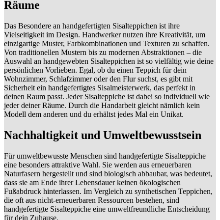
Räume
Das Besondere an handgefertigten Sisalteppichen ist ihre
Vielseitigkeit im Design. Handwerker nutzen ihre Kreativität, um
einzigartige Muster, Farbkombinationen und Texturen zu schaffen.
Von traditionellen Mustern bis zu modernen Abstraktionen – die
Auswahl an handgewebten Sisalteppichen ist so vielfältig wie deine
persönlichen Vorlieben. Egal, ob du einen Teppich für dein
Wohnzimmer, Schlafzimmer oder den Flur suchst, es gibt mit
Sicherheit ein handgefertigtes Sisalmeisterwerk, das perfekt in
deinen Raum passt. Jeder Sisalteppiche ist dabei so individuell wie
jeder deiner Räume. Durch die Handarbeit gleicht nämlich kein
Modell dem anderen und du erhältst jedes Mal ein Unikat.
Nachhaltigkeit und Umweltbewusstsein
Für umweltbewusste Menschen sind handgefertigte Sisalteppiche
eine besonders attraktive Wahl. Sie werden aus erneuerbaren
Naturfasern hergestellt und sind biologisch abbaubar, was bedeutet,
dass sie am Ende ihrer Lebensdauer keinen ökologischen
Fußabdruck hinterlassen. Im Vergleich zu synthetischen Teppichen,
die oft aus nicht-erneuerbaren Ressourcen bestehen, sind
handgefertigte Sisalteppiche eine umweltfreundliche Entscheidung
für dein Zuhause.