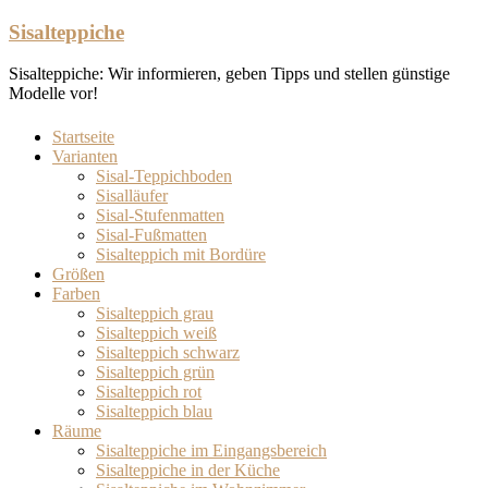
Zum
Sisalteppiche
Inhalt
springen
Sisalteppiche: Wir informieren, geben Tipps und stellen günstige
Modelle vor!
Startseite
Varianten
Sisal-Teppichboden
Sisalläufer
Sisal-Stufenmatten
Sisal-Fußmatten
Sisalteppich mit Bordüre
Größen
Farben
Sisalteppich grau
Sisalteppich weiß
Sisalteppich schwarz
Sisalteppich grün
Sisalteppich rot
Sisalteppich blau
Räume
Sisalteppiche im Eingangsbereich
Sisalteppiche in der Küche