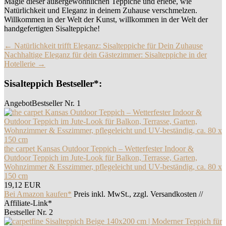
Magie dieser außergewöhnlichen Teppiche und erlebe, wie
Natürlichkeit und Eleganz in deinem Zuhause verschmelzen.
Willkommen in der Welt der Kunst, willkommen in der Welt der
handgefertigten Sisalteppiche!
Beitragsnavigation
←
Natürlichkeit trifft Eleganz: Sisalteppiche für Dein Zuhause
Nachhaltige Eleganz für dein Gästezimmer: Sisalteppiche in der
Hotellerie
→
Sisalteppich Bestseller*:
Angebot
Bestseller Nr. 1
the carpet Kansas Outdoor Teppich – Wetterfester Indoor &
Outdoor Teppich im Jute-Look für Balkon, Terrasse, Garten,
Wohnzimmer & Esszimmer, pflegeleicht und UV-beständig, ca. 80 x
150 cm
19,12 EUR
Bei Amazon kaufen*
Preis inkl. MwSt., zzgl. Versandkosten //
Affiliate-Link*
Bestseller Nr. 2